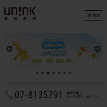
跳
跳
至
至
選單
導
主
展
覽
要
N刺方 超仿真紋身刺青
開
列
內
子
展
容
LOVINK 兒童手指畫
選
開
單
子
展
MOTA2 自由飾 金箔紋身貼
選
開
單
子
展
DECOLOR 身體彩妝
選
開
單
子
展
COLOR 2 可樂兔兒童身體彩繪
選
開
單
子
展
COLORPARK 樂色場
選
開
單
子
展
專利圖騰透印貼
選