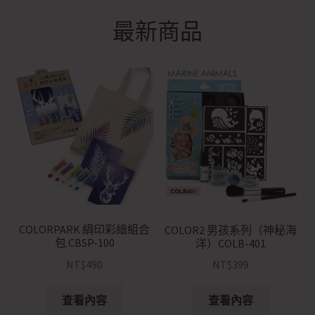
開
單
子
展
最新商品
專利油墨魔丽貼
選
開
單
子
展
兒童創意啓蒙專區
選
開
單
子
聯絡我們
選
單
COLORPARK 絹印彩繪組合
COLOR2 男孩系列（神秘海
包 CBSP-100
洋）COLB-401
NT$
490
NT$
399
查看內容
查看內容