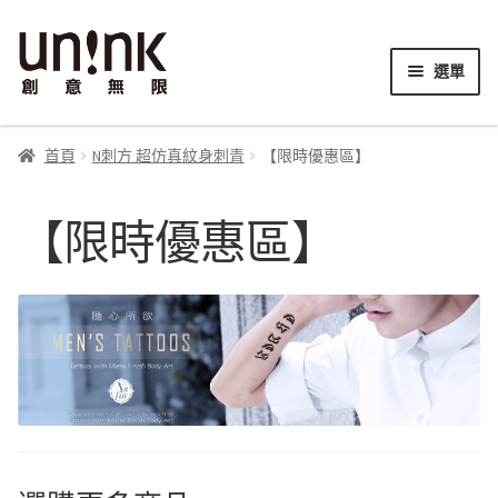
跳
跳
至
至
選單
導
主
展
覽
要
N刺方 超仿真紋身刺青
開
列
內
首頁
N刺方 超仿真紋身刺青
【限時優惠區】
子
容
N刺方 品牌介紹
選
【限時優惠區】
單
N刺方 使用說明
N刺方 紋身專業組
N刺方 紋身顏料組
N刺方 圖騰透印貼 使用說明
N刺方 圖騰透印貼 S尺寸