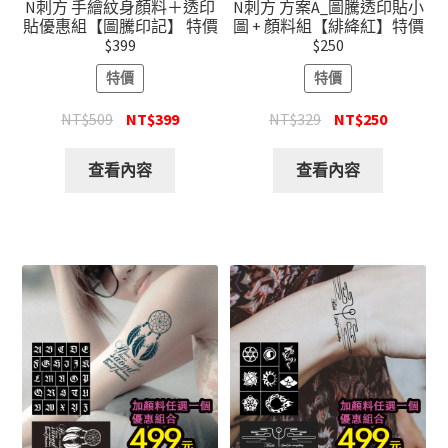
N刺方 手繪紋身顏料＋透印
N刺方 方案A_圖騰透印貼小
貼優惠組【圖騰印記】 特價
圖 + 顏料組【緋絳紅】特價
$399
$250
特價
特價
NT$
509
NT$
399
NT$
329
NT$
250
查看內容
查看內容