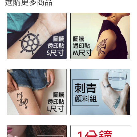
選購更多商品
N刺方 圖騰透印貼 M尺寸
N刺方 圖騰透印貼 L尺寸
【限時優惠區】
展
LOVINK 兒童手指畫
開
子
展
MOTA2 自由飾 金箔紋身貼
選
開
單
子
展
DECOLOR 身體彩妝
選
開
單
子
展
COLOR 2 可樂兔兒童身體彩繪
選
開
單
子
展
COLORPARK 樂色場
選
開
單