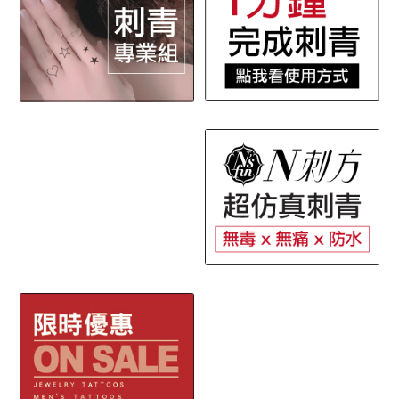
子
展
專利圖騰透印貼
選
開
單
子
展
專利油墨魔丽貼
選
開
單
子
展
兒童創意啓蒙專區
選
開
單
子
聯絡我們
選
單