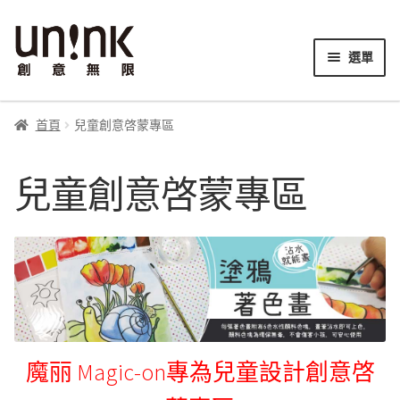
跳
跳
至
至
選單
導
主
展
覽
要
N刺方 超仿真紋身刺青
開
列
內
首頁
兒童創意啓蒙專區
子
展
容
LOVINK 兒童手指畫
選
開
兒童創意啓蒙專區
單
子
展
MOTA2 自由飾 金箔紋身貼
選
開
單
子
展
DECOLOR 身體彩妝
選
開
單
子
展
COLOR 2 可樂兔兒童身體彩繪
選
開
單
子
展
COLORPARK 樂色場
選
開
魔丽 Magic-on專為兒童設計創意啓
單
子
展
專利圖騰透印貼
選