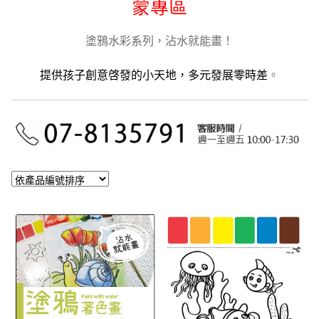
開
蒙專區
單
子
展
專利油墨魔丽貼
選
開
塗鴉水彩系列，沾水就能畫！
單
子
展
兒童創意啓蒙專區
提供孩子創意啓發的小天地，多元發展零時差
。
選
開
單
子
聯絡我們
選
單